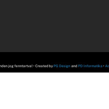
inden jog fenntartva! • Created by
PG Design
and
PD Informatika
•
Ad