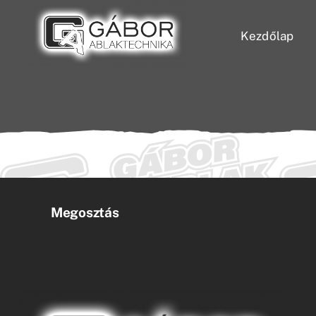
Skip
to
Kezdőlap
content
Megosztás