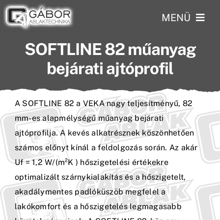
Skip
MENÜ
to
content
SOFTLINE 82 műanyag
Kezdőlap
bejárati ajtóprofil
Profilok
A SOFTLINE 82 a VEKA nagy teljesítményű, 82
Szolgáltatások
mm-es alapmélységű műanyag bejárati
Rólunk
ajtóprofilja. A kevés alkatrésznek köszönhetően
számos előnyt kínál a feldolgozás során. Az akár
Kisokos
Uf = 1,2 W/(m²K ) hőszigetelési értékekre
optimalizált szárnykialakítás és a hőszigetelt,
Referenciáinkból
akadálymentes padlóküszöb megfelel a
lakókomfort és a hőszigetelés legmagasabb
Akcióink