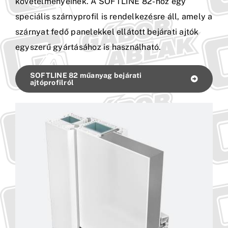
követelményeinek. A SOFTLINE 82-höz egy
speciális szárnyprofil is rendelkezésre áll, amely a
Kapcsolat
szárnyat fedő panelekkel ellátott bejárati ajtók
egyszerű gyártásához is használható.
SOFTLINE 82 műanyag bejárati
ajtóprofilról