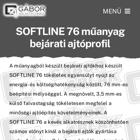
Skip
MENÜ
to
content
SOFTLINE 76 műanyag
Kezdőlap
bejárati ajtóprofil
Profilok
A műanyagból készült bejárati ajtókhoz készült
Szolgáltatások
SOFTLINE 76 tökéletes egyensúlyt nyújt az
Rólunk
energia- és költséghatékonyság között, 76 mm-es
beépítési mélységgel. A megnövelt, 3,5 mm-es
Kisokos
külső falvastagság tökéletesen megfelel a
minőségi ajtóépítés követelményeinek. A
Referenciáinkból
SOFTLINE 76 a kevés alkatrésznek köszönhetően
számos előnyt kínál a bejárati ajtók gyártása
Akcióink