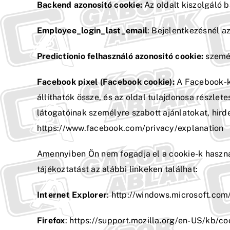
Backend azonosító cookie:
Az oldalt kiszolgáló 
Employee_login_last_email
: Bejelentkezésnél a
Predictionio felhasználó azonosító cookie:
személ
Facebook pixel (Facebook cookie):
A Facebook-ké
állíthatók össze, és az oldal tulajdonosa részle
látogatóinak személyre szabott ajánlatokat, hird
https://www.facebook.com/privacy/explanation
Amennyiben Ön nem fogadja el a cookie-k haszná
tájékoztatást az alábbi linkeken találhat:
Internet Explorer
: http://windows.microsoft.com
Firefox
: https://support.mozilla.org/en-US/kb/c