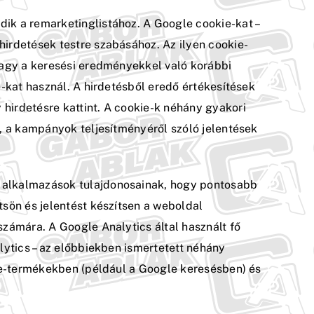
dik a remarketinglistához. A Google cookie-kat –
hirdetések testre szabásához. Az ilyen cookie-
 vagy a keresési eredményekkel való korábbi
e-kat használ. A hirdetésből eredő értékesítések
hirdetésre kattint. A cookie-k néhány gyakori
n, a kampányok teljesítményéről szóló jelentések
 alkalmazások tulajdonosainak, hogy pontosabb
tsön és jelentést készítsen a weboldal
számára. A Google Analytics által használt fő
lytics – az előbbiekben ismertetett néhány
gle-termékekben (például a Google keresésben) és