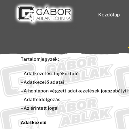
Skip
to
Kezdőlap
content
Tartalomjegyzék:
– Adatkezelési tájékoztató
– Adatkezelő adatai
– A honlapon végzett adatkezelések jogszabályi h
– Adatfeldolgozás
– Az érintett jogai
Adatkezelő