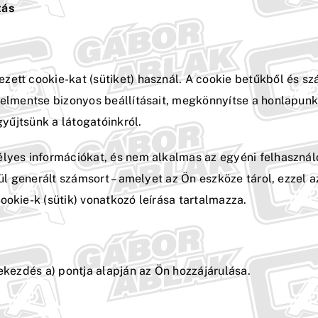
tás
zett cookie-kat (sütiket) használ. A cookie betűkből és 
y elmentse bizonyos beállításait, megkönnyítse a honlapu
gyűjtsünk a látogatóinkról.
élyes információkat, és nem alkalmas az egyéni felhasznál
nül generált számsort – amelyet az Ön eszköze tárol, ezzel a
ookie-k (sütik) vonatkozó leírása tartalmazza.
ekezdés a) pontja alapján az Ön hozzájárulása.