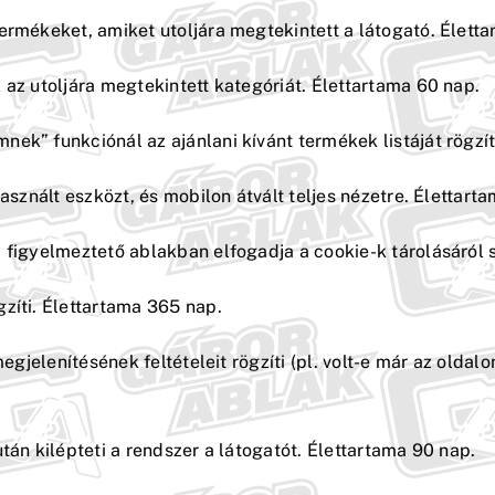
termékeket, amiket utoljára megtekintett a látogató. Élett
 az utoljára megtekintett kategóriát. Élettartama 60 nap.
ek” funkciónál az ajánlani kívánt termékek listáját rögzít
asznált eszközt, és mobilon átvált teljes nézetre. Élettart
 figyelmeztető ablakban elfogadja a cookie-k tárolásáról s
zíti. Élettartama 365 nap.
egjelenítésének feltételeit rögzíti (pl. volt-e már az oldal
tán kilépteti a rendszer a látogatót. Élettartama 90 nap.