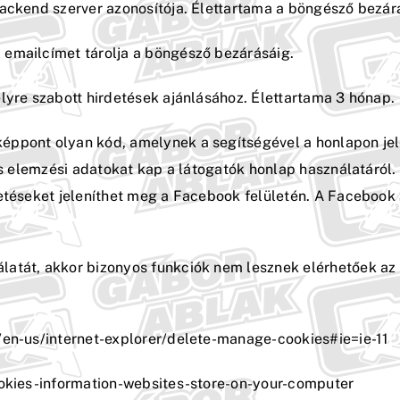
backend szerver azonosítója. Élettartama a böngésző bezárá
z emailcímet tárolja a böngésző bezárásáig.
yre szabott hirdetések ajánlásához. Élettartama 3 hónap.
ppont olyan kód, amelynek a segítségével a honlapon jel
tes elemzési adatokat kap a látogatók honlap használatáról
etéseket jeleníthet meg a Facebook felületén. A Facebook 
latát, akkor bizonyos funkciók nem lesznek elérhetőek az
/en-us/internet-explorer/delete-manage-cookies#ie=ie-11
ookies-information-websites-store-on-your-computer