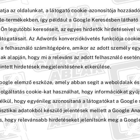
tja az oldalunkat, a látogató cookie-azonosítója hozzáadó
gle-termékekben, így például a Google Keresésben látható 
 Ön legutóbbi kereséseit, az egyes hirdetők hirdetéseivel
 látogatásait. Az Adwords konverziókövetés funkciója cooki
a felhasználó számítógépére, amikor az adott személy egy 
ak alapján, hogy mi a releváns az adott felhasználó eseté
kintett hirdetések megjelenítésének elkerülése.
oogle elemző eszköze, amely abban segít a weboldalak és
olgáltatás cookie-kat használhat, hogy információkat gyűj
élkül, hogy egyénileg azonosítaná a látogatókat a Google 
isztikai adatokból készülő jelentések mellett a Google Ana
a is, hogy relevánsabb hirdetéseket jelenítsünk meg a Goo