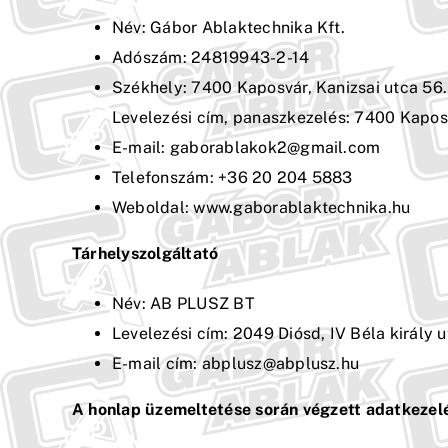
Név: Gábor Ablaktechnika Kft.
Adószám: 24819943-2-14
Székhely: 7400 Kaposvár, Kanizsai utca 56.
Levelezési cím, panaszkezelés: 7400 Kaposv
E-mail: gaborablakok2@gmail.com
Telefonszám: +36 20 204 5883
Weboldal: www.gaborablaktechnika.hu
Tárhelyszolgáltató
Név: AB PLUSZ BT
Levelezési cím: 2049 Diósd, IV Béla király u
E-mail cím: abplusz@abplusz.hu
A honlap üzemeltetése során végzett adatkezelé