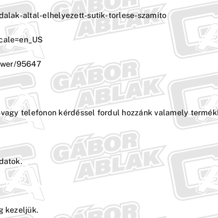
dalak-altal-elhelyezett-sutik-torlese-szamito
ocale=en_US
nswer/95647
, vagy telefonon kérdéssel fordul hozzánk valamely termék
datok.
g kezeljük.