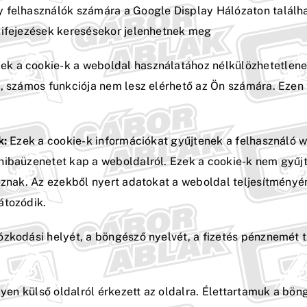
y felhasználók számára a Google Display Hálózaton találh
kifejezések keresésekor jelenhetnek meg
ek a cookie-k a weboldal használatához nélkülözhetetlenek
, számos funkciója nem lesz elérhető az Ön számára. Ezen 
k:
Ezek a cookie-k információkat gyűjtenek a felhasználó 
hibaüzenetet kap a weboldalról. Ezek a cookie-k nem gyűjt
oznak. Az ezekből nyert adatokat a weboldal teljesítményén
átozódik.
tózkodási helyét, a böngésző nyelvét, a fizetés pénznemét 
lyen külső oldalról érkezett az oldalra. Élettartamuk a bön