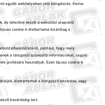
ató egyéb webhelyeken való böngészés, illetve
, és lehetővé teszik a weboldal alapvető
típusú cookie-k élettartama kizárólag a
weboldalhasználatáról, például, hogy mely
enek a látogatót azonosító információkat, vagyis
ek javítására használjuk. Ezen típusú cookie-k
tárolják, élettartamuk a böngésző bezárása, vagy
gésző bezárásáig tart.