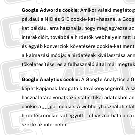
Google Adwords cookie:
Amikor valaki meglátoga
például a NID és SID cookie-kat – használ a Goo
kat például arra használja, hogy megjegyezze az
interakcióit, továbbá a hirdetők webhelyein tett
és egyéb konverziók követésére cookie-kat ment 
alkalmazási módja: a hirdetések kiválasztása ann
tökéletesítése, és a felhasználó által már megte
Google Analytics cookie:
A Google Analytics a G
képet kapjanak látogatóik tevékenységeiről. A sz
használatára vonatkozó statisztikai adatokból an
cookie a „__ga” cookie. A webhelyhasználati stat
hirdetési cookie-val együtt – felhasználható arr
szerte az interneten.