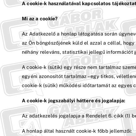
A cookie-k használatával kapcsolatos tájékozta
Mi az a cookie?
Az Adatkezelő a honlap látogatása során úgyneve
az Ön böngészőjének küld el azzal a céllal, hog
néhány releváns, statisztikai jellegű információt 
A cookie-k (sütik) egy része nem tartalmaz szem
egyéni azonosítót tartalmaz – egy titkos, véletle
cookie-k (sütik) működési időtartamát az egyes c
A cookie-k jogszabályi háttere és jogalapja:
Az adatkezelés jogalapja a Rendelet 6. cikk (1) b
A honlap által használt cookie-k főbb jellemzői: