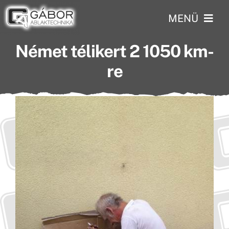
Skip
MENÜ
to
content
Német télikert 2 1050 km-
Kezdőlap
re
Profilok
Szolgáltatások
Rólunk
Kisokos
Referenciáinkból
Akcióink