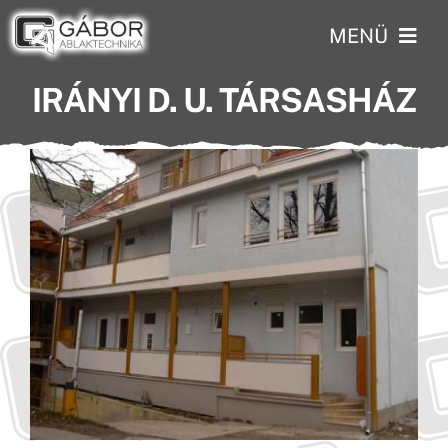
Skip
MENÜ
to
content
IRÁNYI D. U. TÁRSASHÁZ
Kezdőlap
Profilok
Szolgáltatások
Rólunk
Kisokos
Referenciáinkból
Akcióink