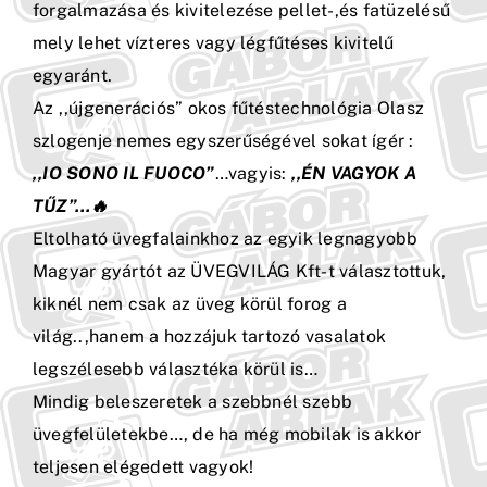
forgalmazása és kivitelezése pellet-,és fatüzelésű
mely lehet vízteres vagy légfűtéses kivitelű
egyaránt.
Az ,,újgenerációs” okos fűtéstechnológia Olasz
szlogenje nemes egyszerűségével sokat ígér :
,,IO SONO IL FUOCO”
…vagyis:
,,ÉN VAGYOK A
TŰZ”…🔥
Eltolható üvegfalainkhoz az egyik legnagyobb
Magyar gyártót az ÜVEGVILÁG Kft-t választottuk,
kiknél nem csak az üveg körül forog a
világ..,hanem a hozzájuk tartozó vasalatok
legszélesebb választéka körül is…
Mindig beleszeretek a szebbnél szebb
üvegfelületekbe…, de ha még mobilak is akkor
teljesen elégedett vagyok!