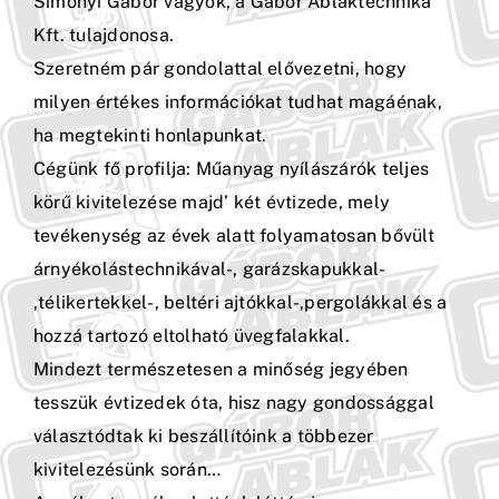
Simonyi Gábor vagyok, a Gábor Ablaktechnika
Kft. tulajdonosa.
Kapcsolat
Szeretném pár gondolattal elővezetni, hogy
milyen értékes információkat tudhat magáénak,
ha megtekinti honlapunkat.
Cégünk fő profilja: Műanyag nyílászárók teljes
körű kivitelezése majd’ két évtizede, mely
tevékenység az évek alatt folyamatosan bővült
árnyékolástechnikával-, garázskapukkal-
,télikertekkel-, beltéri ajtókkal-,pergolákkal és a
hozzá tartozó eltolható üvegfalakkal.
Mindezt természetesen a minőség jegyében
tesszük évtizedek óta, hisz nagy gondossággal
választódtak ki beszállítóink a többezer
kivitelezésünk során…