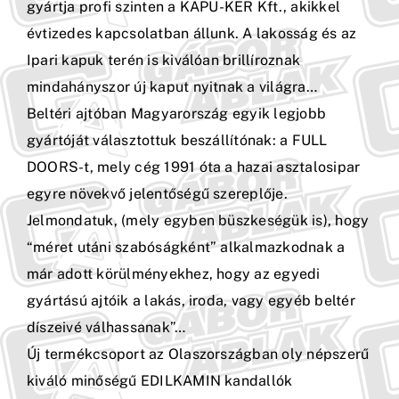
gyártja profi szinten a KAPU-KER Kft., akikkel
évtizedes kapcsolatban állunk. A lakosság és az
Ipari kapuk terén is kiválóan brillíroznak
mindahányszor új kaput nyitnak a világra…
Beltéri ajtóban Magyarország egyik legjobb
gyártóját választottuk beszállítónak: a FULL
DOORS-t, mely cég 1991 óta a hazai asztalosipar
egyre növekvő jelentőségű szereplője.
Jelmondatuk, (mely egyben büszkeségük is), hogy
“méret utáni szabóságként” alkalmazkodnak a
már adott körülményekhez, hogy az egyedi
gyártású ajtóik a lakás, iroda, vagy egyéb beltér
díszeivé válhassanak”…
Új termékcsoport az Olaszországban oly népszerű
kiváló minőségű EDILKAMIN kandallók