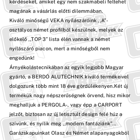
kérdéseket, amiket egy nem szakmabeli feltehet
magának a vásárlás előtti dilemmában.
Kiváló minőségű VEKA nyílászáróink ,,A”-
osztályos német profilból készülnek, melyek az
előkelő ,,TOP 3″ lista élén vannak a német
nyílászáró piacon, mert a minőségből nem
engedünk!
Árnyékolástecnikában az egyik legjobb Magyar
gyártó, a BERDÓ ALUTECHNIK kiváló termékeivel
dolgozunk több mint 18 éve gördülékenyen.Két új
termékük nagy népszerűségnek örvend, hisz mikor
meghalljuk a PERGOLA-, vagy épp a CARPO
RT
jelzőt, biztosan az új letisztult design felé húz a
szívünk, és nyílik meg ,,modern fantáziánk”…
Garázskapuinkat Olasz és Német alapanyagokból