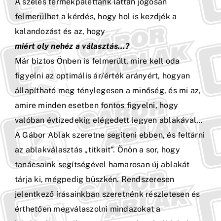
A széles termékpalettánk láttán jogosan
felmerülhet a kérdés, hogy hol is kezdjék a
kalandozást és az, hogy
miért oly nehéz a választás…?
Már biztos Önben is felmerült, mire kell od
a
figyelni az optimális ár/érték arányért, hogyan
állapítható meg ténylegesen a minőség, és mi az,
amire minden esetben fontos figyelni, hogy
valóban évtizedekig elégedett legyen ablakával…
A Gábor Ablak szeretne segíteni ebben, és feltárni
az ablakválasztás „titkait”. Önön a sor, hogy
tanácsaink segítségével hamarosan új ablakát
tárja ki, mégpedig büszkén. Rendszeresen
jelentkező írásainkban szeretnénk részletesen és
érthetően megválaszolni mindazokat a